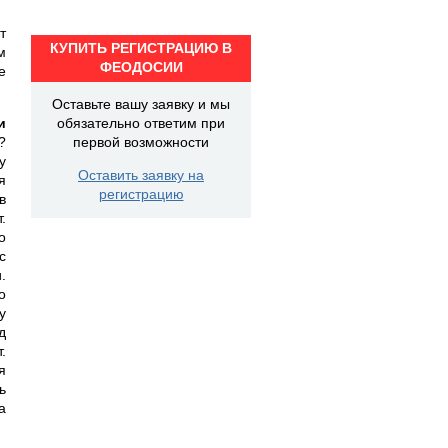
т
КУПИТЬ РЕГИСТРАЦИЮ В
м
ФЕОДОСИИ
е
Оставьте вашу заявку и мы
и
обязательно ответим при
?
первой возможности
у
Оставить заявку на
я
регистрацию
в
.
о
с
.
о
у
д
.
я
ь
а