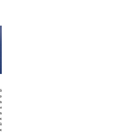
й
е
а
и
а
х
й
х