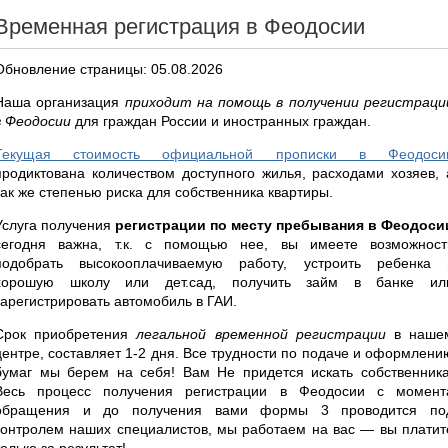
Временная регистрация в Феодосии
Обновление страницы: 05.08.2026
Наша организация
приходит на помощь в получении регистраци
в Феодосии
для граждан России и иностранных граждан.
Текущая стоимость официальной прописки в Феодоси
продиктована количеством доступного жилья, расходами хозяев, 
так же степенью риска для собственника квартиры.
Услуга получения
регистрации по месту пребывания в Феодоси
сегодня важна, т.к. с помощью нее, вы имеете возможност
подобрать высокооплачиваемую работу, устроить ребенка 
хорошую школу или дет.сад, получить займ в банке ил
зарегистрировать автомобиль в ГАИ.
Срок приобретения
легальной временной регистрации
в наше
центре, составляет 1-2 дня. Все трудности по подаче и оформлени
бумаг мы берем на себя! Вам Не придется искать собственника
Весь процесс получения регистрации в Феодосии с момент
обращения и до получения вами формы 3 проводится по
контролем наших специалистов, мы работаем на вас — вы платит
только за результат!