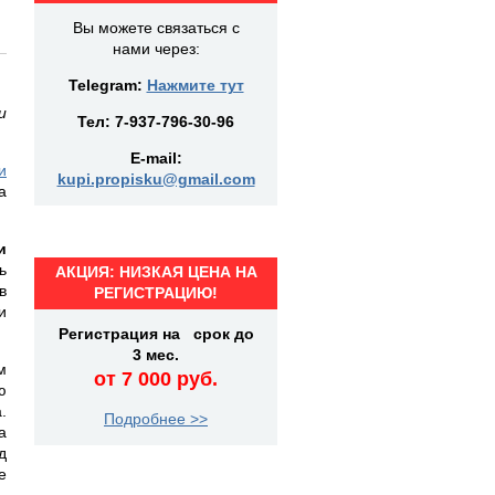
Вы можете связаться с
нами через:
Telegram:
Нажмите тут
и
Тел:
7-937-796-30-96
E-mail:
и
kupi.propisku@gmail.com
а
и
ь
АКЦИЯ: НИЗКАЯ ЦЕНА НА
в
РЕГИСТРАЦИЮ!
и
Регистрация на срок до
3 мес.
м
от 7 000 руб.
ю
.
Подробнее >>
а
д
е