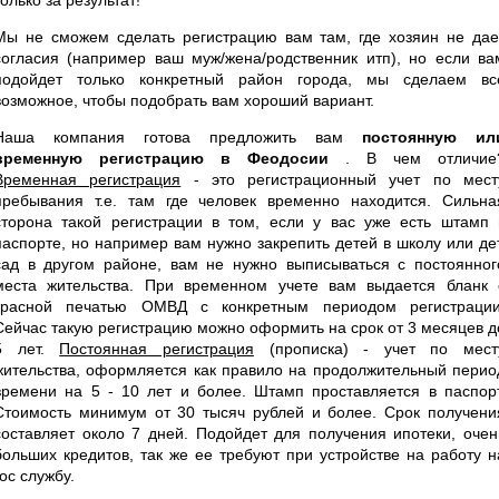
Мы не сможем сделать регистрацию вам там, где хозяин не дае
согласия (например ваш муж/жена/родственник итп), но если ва
подойдет только конкретный район города, мы сделаем вс
возможное, чтобы подобрать вам хороший вариант.
Наша компания готова предложить вам
постоянную ил
временную регистрацию в Феодосии
. В чем отличие
Временная регистрация
- это регистрационный учет по мест
пребывания т.е. там где человек временно находится. Сильна
сторона такой регистрации в том, если у вас уже есть штамп 
паспорте, но например вам нужно закрепить детей в школу или дет
сад в другом районе, вам не нужно выписываться с постоянног
места жительства. При временном учете вам выдается бланк 
красной печатью ОМВД с конкретным периодом регистрации
Сейчас такую регистрацию можно оформить на срок от 3 месяцев д
5 лет.
Постоянная регистрация
(прописка) - учет по мест
жительства, оформляется как правило на продолжительный перио
времени на 5 - 10 лет и более. Штамп проставляется в паспорт
Стоимость минимум от 30 тысяч рублей и более. Срок получени
составляет около 7 дней. Подойдет для получения ипотеки, очен
больших кредитов, так же ее требуют при устройстве на работу н
гос службу.