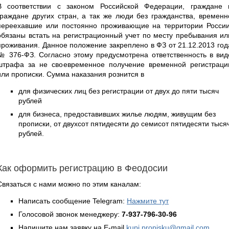
В соответствии с законом Российской Федерации, граждане 
граждане других стран, а так же люди без гражданства, временн
переехавшие или постоянно проживающие на территории России
обязаны встать на регистрационный учет по месту пребывания ил
проживания. Данное положение закреплено в ФЗ от 21.12.2013 год
№ 376-ФЗ. Согласно этому предусмотрена ответственность в вид
штрафа за не своевременное получение временной регистраци
или прописки. Сумма наказания рознится в
для физических лиц без регистрации от двух до пяти тысяч
рублей
для бизнеса, предоставивших жилье людям, живущим без
прописки, от двухсот пятидесяти до семисот пятидесяти тыся
рублей.
Как оформить регистрацию в Феодосии
Связаться с нами можно по этим каналам:
Написать сообщение Telegram:
Нажмите тут
Голосовой звонок менеджеру:
7-937-796-30-96
Напишите нам заявку на E-mail
kupi.propisku@gmail.com